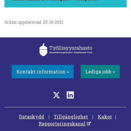
Sidan uppdaterad: 25-10-2021
Kontakt information >
Lediga jobb >
Dataskydd
Tillgänglighet
Kakor
Rapporteringskanal