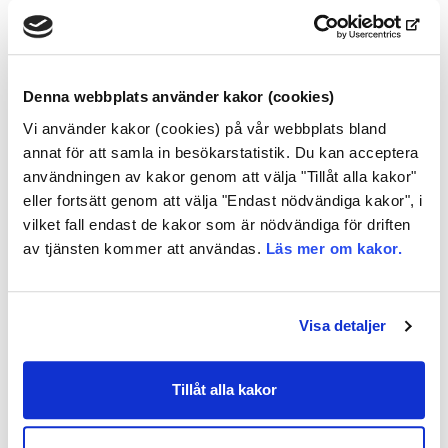
som fungerar som mellanliggande bolag
ansvarig bolagsman i det kommanditbolag
som fungerar som mellanliggande bolag
ELLER
Denna webbplats använder kakor (cookies)
näringsidkare i det mellanliggande bolaget.
Vi använder kakor (cookies) på vår webbplats bland
annat för att samla in besökarstatistik. Du kan acceptera
Du behöver inte arbeta i ett mellanliggande bolag
användningen av kakor genom att välja "Tillåt alla kakor"
för att betraktas som en ägare i det.
eller fortsätt genom att välja "Endast nödvändiga kakor", i
Företagare genom indirekt innehav
vilket fall endast de kakor som är nödvändiga för driften
För att en person ska kunna uppfylla definitionen
av tjänsten kommer att användas.
Läs mer om kakor.
av företagare genom indirekt innehav, ska
personen ensam eller tillsammans med sina
familjemedlemmar äga mer än 50 procent av det
Visa detaljer
mellanliggande bolaget. Därutöver ska villkoren i
3 § i lagen om pension för företagare uppfyllas.
Tillåt alla kakor
Du är delägare genom indirekt innehav om något
av följande kriterier utöver de ovan nämnda