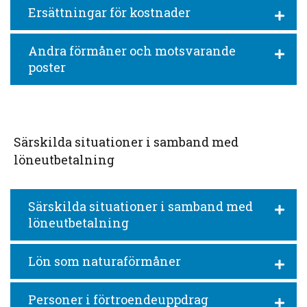
Ersättningar för kostnader
Andra förmåner och motsvarande
poster
Särskilda situationer i samband med
löneutbetalning
Särskilda situationer i samband med
löneutbetalning
Lön som naturaförmåner
Personer i förtroendeuppdrag