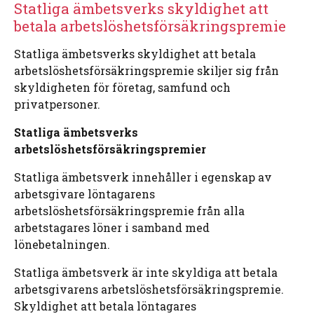
Statliga ämbetsverks skyldighet att
betala arbetslöshetsförsäkringspremie
Statliga ämbetsverks skyldighet att betala
arbetslöshetsförsäkringspremie skiljer sig från
skyldigheten för företag, samfund och
privatpersoner.
Statliga ämbetsverks
arbetslöshetsförsäkringspremier
Statliga ämbetsverk innehåller i egenskap av
arbetsgivare löntagarens
arbetslöshetsförsäkringspremie från alla
arbetstagares löner i samband med
lönebetalningen.
Statliga ämbetsverk är inte skyldiga att betala
arbetsgivarens arbetslöshetsförsäkringspremie.
Skyldighet att betala löntagares