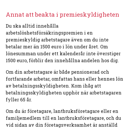
Annat att beakta i premieskyldigheten
Du ska alltid innehålla
arbetslöshetsförsäkringspremien i en
premieskyldig arbetstagare även om du inte
betalar mer än 1500 euro i lön under året. Om
lönesumman under ett kalenderår inte överstiger
1500 euro, förblir den innehållna andelen hos dig.
Om din arbetstagare är både pensionerad och
fortfarande arbetar, omfattas hans eller hennes lön
av betalningsskyldigheten. Kom ihåg att
betalningsskyldigheten upphör när arbetstagaren
fyller 65 år.
Om du är företagare, lantbruksföretagare eller en
familjemedlem till en lantbruksföretagare, och du
vid sidan av din företagsverksamhet är anställd