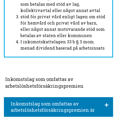
som betalas med stöd av lag,
kollektivavtal eller något annat avtal
stöd för privat vård enligt lagen om stöd
för hemvård och privat vård av barn,
eller något annat motsvarande stöd som
betalas av staten eller kommunen
I inkomstskattelagen 33 b § 3 mom.
menad dividend baserad på arbetsinsats
Inkomstslag som omfattas av
arbetslöshetsförsäkringspremien
Inkomstslag som omfattas av
arbetslöshetsförsäkringspremien är