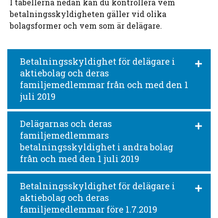
I tabellerna nedan kan du kontrollera vem
betalningsskyldigheten gäller vid olika
bolagsformer och vem som är delägare.
Betalningsskyldighet för delägare i
aktiebolag och deras
familjemedlemmar från och med den 1
juli 2019
Delägarnas och deras
familjemedlemmars
betalningsskyldighet i andra bolag
från och med den 1 juli 2019
Betalningsskyldighet för delägare i
aktiebolag och deras
familjemedlemmar före 1.7.2019