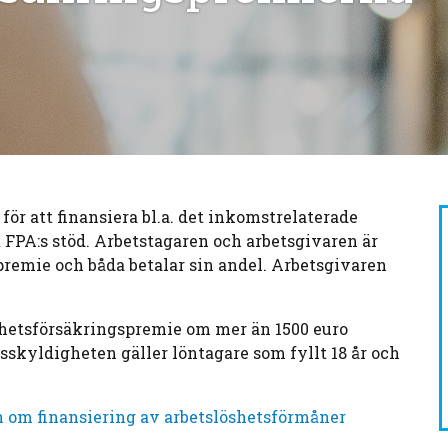
r att finansiera bl.a. det inkomstrelaterade
PA:s stöd. Arbetstagaren och arbetsgivaren är
premie och båda betalar sin andel. Arbetsgivaren
öshetsförsäkringspremie om mer än 1500 euro
sskyldigheten gäller löntagare som fyllt 18 år och
n om finansiering av arbetslöshetsförmåner