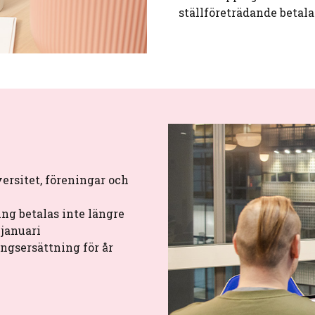
ställföreträdande betala
ersitet, föreningar och
ng betalas inte längre
 januari
ingsersättning för år