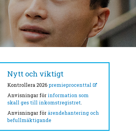
Nytt och viktigt
Kontrollera 2026
premieprocenttal
Anvisningar för
information som
skall ges till inkomstregistret
.
Anvisningar för
ärendehantering och
befullmäktigande