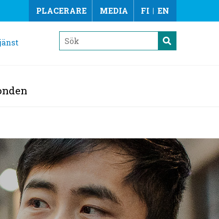
PLACERARE
MEDIA
FI
EN
Sök
jänst
fonden