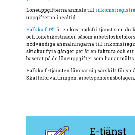
Löneuppgifterna anmäls till
inkomstregistre
uppgifterna i realtid.
Palkka.fi
är en kostnadsfri tjänst som du 
och lönebikostnader, såsom arbetslöshetsför
nödvändiga anmälningarna till inkomstregis
skickar fyra gånger per år en faktura och et
baserat på de löneuppgifter som har anmälts 
Palkka.fi-tjänsten lämpar sig särskilt för sm
Skatteförvaltningen, arbetspensionsbolagen
E-tjänst