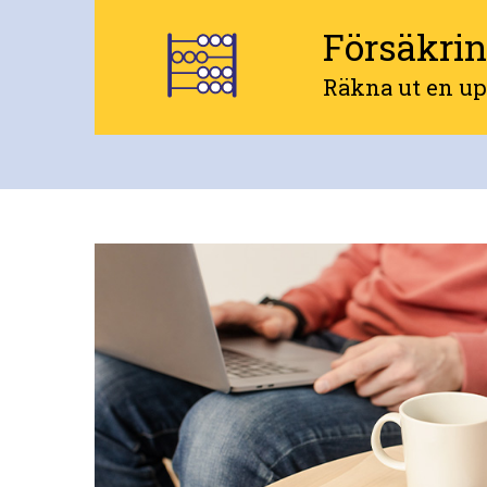
Försäkri
Räkna ut en up