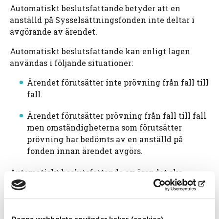
Automatiskt beslutsfattande betyder att en
anställd på Sysselsättningsfonden inte deltar i
avgörande av ärendet.
Automatiskt beslutsfattande kan enligt lagen
användas i följande situationer:
Ärendet förutsätter inte prövning från fall till
fall.
Ärendet förutsätter prövning från fall till fall
men omständigheterna som förutsätter
prövning har bedömts av en anställd på
fonden innan ärendet avgörs.
Automatiskt beslutsfattande av ärendet ska
basera sig på regler som har utarbetats på förhand.
I de här reglerna berättas bland annat varför
avgörande av ett visst ärende inte förutsätter