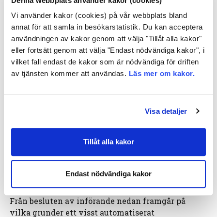
prövning från fall till fall och hur det säkerställs
Denna webbplats använder kakor (cookies)
att beslutsförfarandet är icke-diskriminerande.
Vi använder kakor (cookies) på vår webbplats bland
annat för att samla in besökarstatistik. Du kan acceptera
Vad betyder det här för dig?
användningen av kakor genom att välja "Tillåt alla kakor"
eller fortsätt genom att välja "Endast nödvändiga kakor", i
Automatiskt beslutsfattande snabbar upp
vilket fall endast de kakor som är nödvändiga för driften
avgörande av ärendet.
av tjänsten kommer att användas.
Läs mer om kakor.
Du kommer att informeras om ditt ärende har
avgjorts automatiskt.
Visa detaljer
Om du är missnöjd med ett automatiskt
avgjort beslut kan du be om omprövning av
Tillåt alla kakor
det. En begäran om omprövning kan inte
avgöras automatiskt vilket betyder att en
anställd på Sysselsättningsfonden alltid
Endast nödvändiga kakor
avgör den.
Från besluten av införande nedan framgår på
vilka grunder ett visst automatiserat