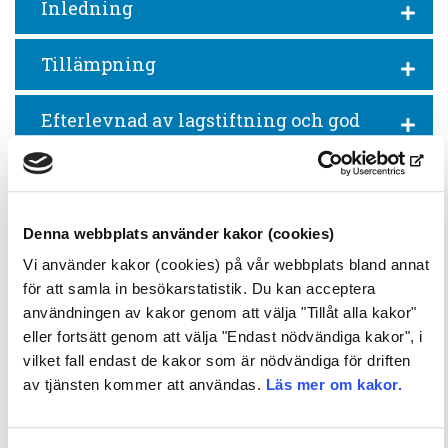
Inledning
Tillämpning
Efterlevnad av lagstiftning och god
affärssed
Hållbar upphandling
Denna webbplats använder kakor (cookies)
Miljön
Vi använder kakor (cookies) på vår webbplats bland annat
för att samla in besökarstatistik. Du kan acceptera
Skydd av egendom och information
användningen av kakor genom att välja "Tillåt alla kakor"
eller fortsätt genom att välja "Endast nödvändiga kakor", i
vilket fall endast de kakor som är nödvändiga för driften
Mänskliga rättigheter och arbetslivet
av tjänsten kommer att användas.
Läs mer om kakor.
Arbetarskydd och arbetshälsa