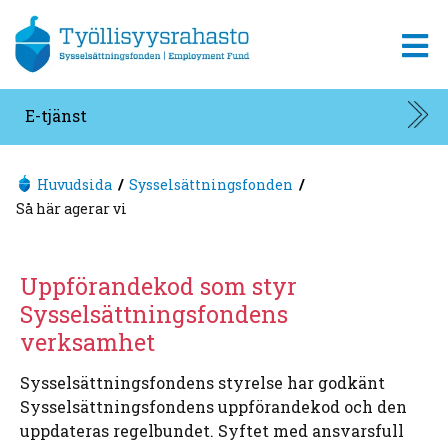
Gå till innehållet.
E-tjänst
Huvudsida
Sysselsättningsfonden
Så här agerar vi
Uppförandekod
som styr
Sysselsättningsfondens
verksamhet
Sysselsättningsfondens styrelse har godkänt
Sysselsättningsfondens uppförandekod
och den
uppdateras regelbundet.
Syftet med ansvarsfull